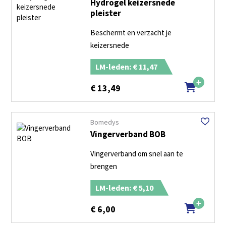
Hydrogel keizersnede
pleister
Beschermt en verzacht je
keizersnede
LM-leden: € 11,47
€
13,49
Bomedys
Vingerverband BOB
Vingerverband om snel aan te
brengen
LM-leden: € 5,10
€
6,00