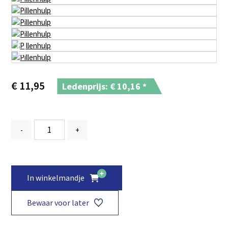
€
11,95
Ledenprijs: €
10,16
*
-
+
In winkelmandje
Bewaar voor later