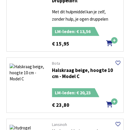
Druppelbril
Met dit hulpmiddel kan je zelf,
zonder hulp, je ogen druppelen
LM-leden: € 13,56
€
15,95
Bota
Halskraag beige, hoogte 10
cm - Model C
LM-leden: € 20,23
€
23,80
Lansinoh