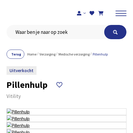
Registreer je hier
Terug
Home
Verzorging
Medische verzorging
Pillenhulp
Uitverkocht
Pillenhulp
Vitility