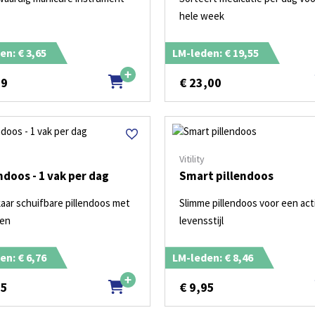
hele week
en: € 3,65
LM-leden: € 19,55
29
€
23,00
Vitility
ndoos - 1 vak per dag
Smart pillendoos
kaar schuifbare pillendoos met
Slimme pillendoos voor een act
ken
levensstijl
en: € 6,76
LM-leden: € 8,46
95
€
9,95