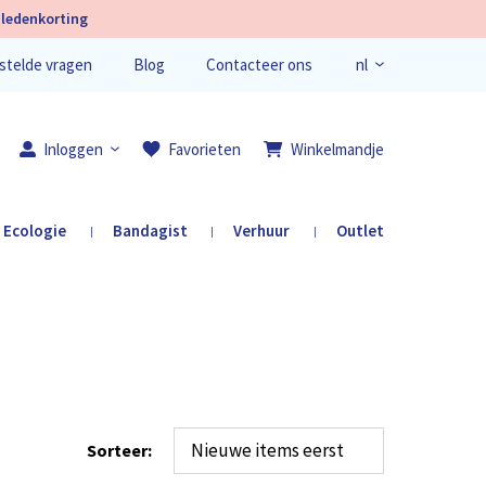
ledenkorting
nl
stelde vragen
Blog
Contacteer ons
en
fr
Inloggen
Favorieten
Winkelmandje
Ecologie
Bandagist
Verhuur
Outlet
|
|
|
Registreer je
Sorteer: