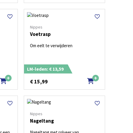
Nippes
Voetrasp
Om eelt te verwijderen
LM-leden: € 13,59
€
15,99
Nippes
Nageltang
or een
Nageltang met rolveer van