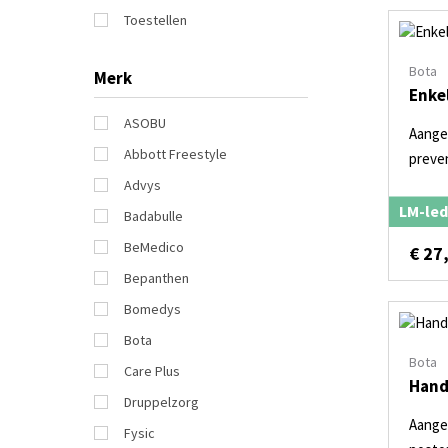
Toestellen
Bota
Merk
Enke
ASOBU
Aanger
Abbott Freestyle
preve
Advys
LM-led
Badabulle
BeMedico
€
27
Bepanthen
Bomedys
Bota
Bota
Care Plus
Hand
Druppelzorg
Aanger
Fysic