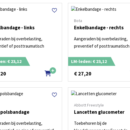
Bota
lbandage - links
Enkelbandage - rechts
aden bij overbelasting,
Aangeraden bij overbelasting,
ntief of posttraumatisch
preventief of posttraumatisch
en: € 23,12
LM-leden: € 23,12
,20
€
27,20
Abbott Freestyle
polsbandage
Lancetten glucometer
aden bij overbelasting,
Toebehoren bij de