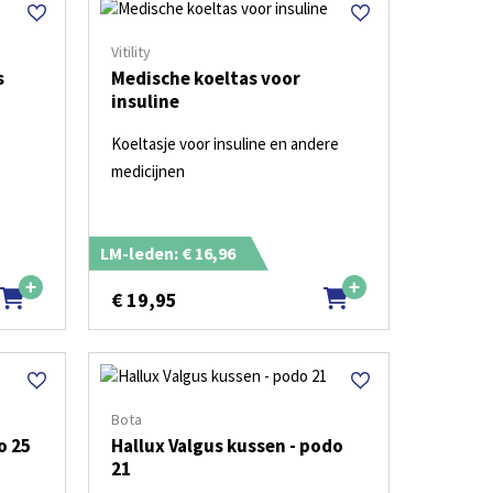
Vitility
s
Medische koeltas voor
insuline
Koeltasje voor insuline en andere
medicijnen
LM-leden: € 16,96
€
19,95
Bota
o 25
Hallux Valgus kussen - podo
21