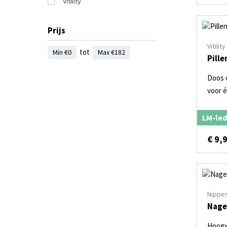
Vitility
Prijs
Vitility
tot
Min €
0
Max €
182
Pille
Doos o
voor 
LM-led
€
9,
Nippe
Nage
Hoogw