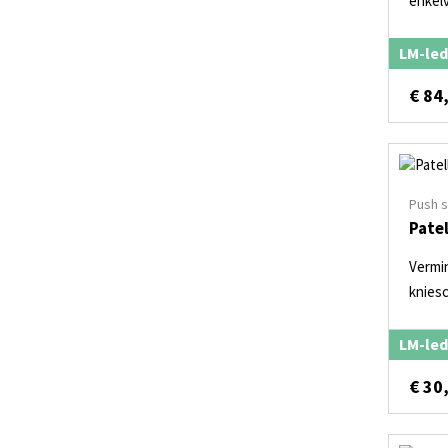
enkel
LM-led
€
84
Push 
Pate
Vermi
kniesc
LM-led
€
30