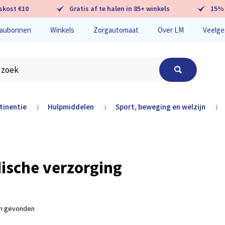
skost €10
Gratis af te halen in 85+ winkels
15% 
aubonnen
Winkels
Zorgautomaat
Over LM
Veelge
tinentie
Hulpmiddelen
Sport, beweging en welzijn
|
|
|
hier
ische verzorging
en gevonden