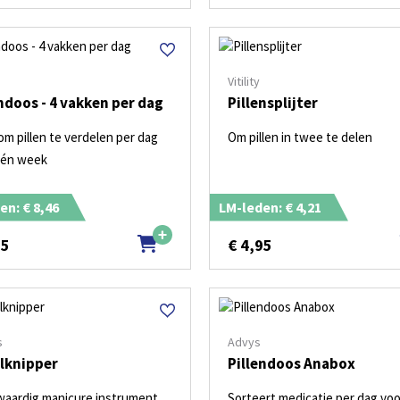
Vitility
ndoos - 4 vakken per dag
Pillensplijter
m pillen te verdelen per dag
Om pillen in twee te delen
één week
en: € 8,46
LM-leden: € 4,21
95
€
4,95
s
Advys
lknipper
Pillendoos Anabox
aardig manicure instrument
Sorteert medicatie per dag vo