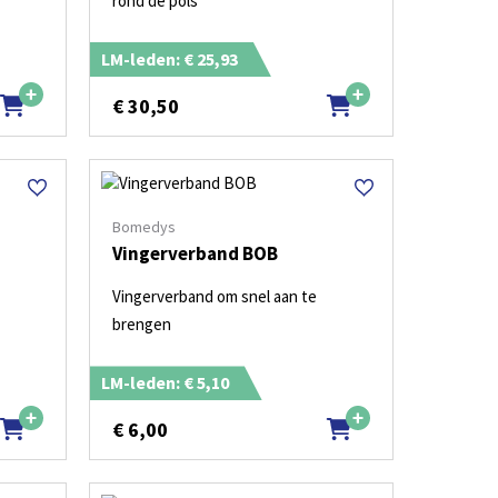
rond de pols
LM-leden: € 25,93
€
30,50
Bomedys
Vingerverband BOB
Vingerverband om snel aan te
brengen
LM-leden: € 5,10
€
6,00