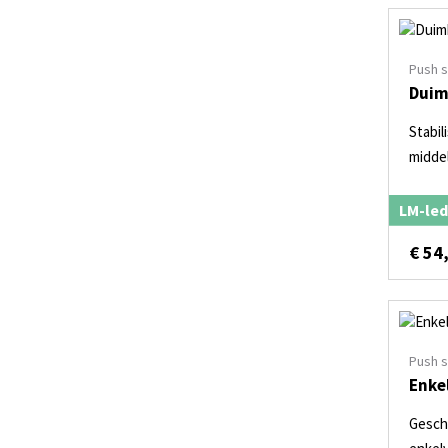
Push 
Duim
Stabil
midde
LM-led
€
54
Push 
Enke
Geschi