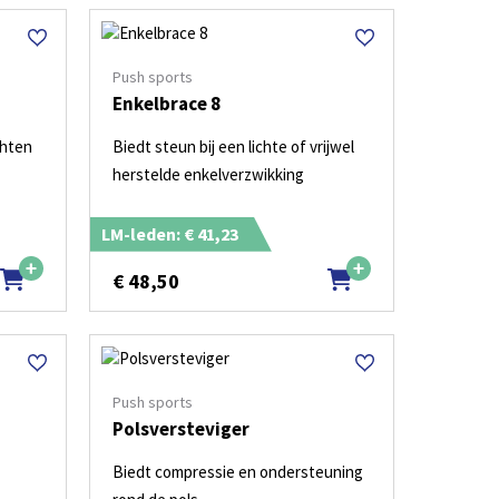
Push sports
Enkelbrace 8
chten
Biedt steun bij een lichte of vrijwel
herstelde enkelverzwikking
LM-leden: € 41,23
€
48,50
Push sports
Polsversteviger
Biedt compressie en ondersteuning