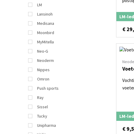
postop
LM
Lansinoh
LM-led
Medisana
€
29
Moonbird
MyMitella
Neo-G
Neoderm
Neod
Voet
Nippes
Omron
Vocht
voete
Push sports
Ray
Sissel
LM-led
Tucky
Unipharma
€
9,