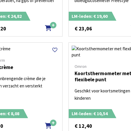
eratief, na gips of preventief
bloedglucosemeter Freestyle
en: € 24,82
LM-leden: € 19,60
,20
€
23,06
erm
Omron
crème
Koortsthermometer me
inbrengende crème die je
flexibele punt
n verzacht en versterkt
Geschikt voor koortsmetingen 
kinderen
en: € 8,08
LM-leden: € 10,54
50
€
12,40