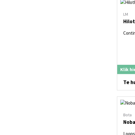
LM
Hilo
Contin
Klik h
Te h
Bota
Noba
Loops