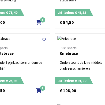
verzwikking
stabiliseert
en: € 71,40
LM-leden: € 46,33
,00
€
54,50
sports
Push sports
llabrace
Kniebrace
ndert pijnklachten rondom de
Ondersteunt de knie middels
hijf
bladveerscharnieren
en: € 25,93
LM-leden: € 91,80
,50
€
108,00