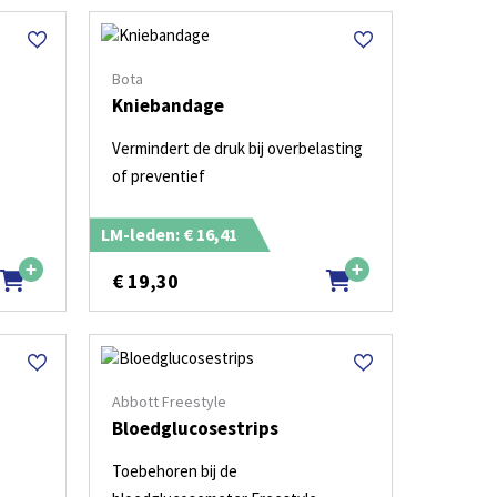
Bota
Kniebandage
Vermindert de druk bij overbelasting
of preventief
LM-leden: € 16,41
€
19,30
Abbott Freestyle
Bloedglucosestrips
Toebehoren bij de