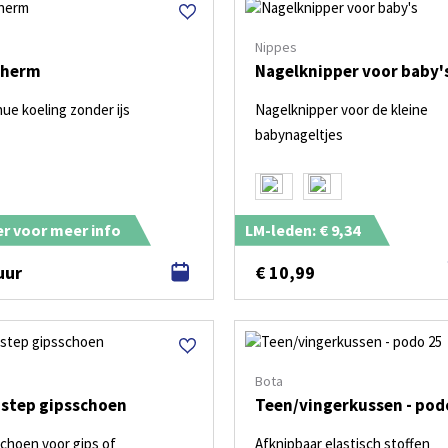
Nippes
therm
Nagelknipper voor baby'
ue koeling zonder ijs
Nagelknipper voor de kleine
babynageltjes
ier voor meer info
LM-leden: € 9,34
uur
€
10,99
Bota
step gipsschoen
Teen/vingerkussen - pod
choen voor gips of
Afknipbaar elastisch stoffen