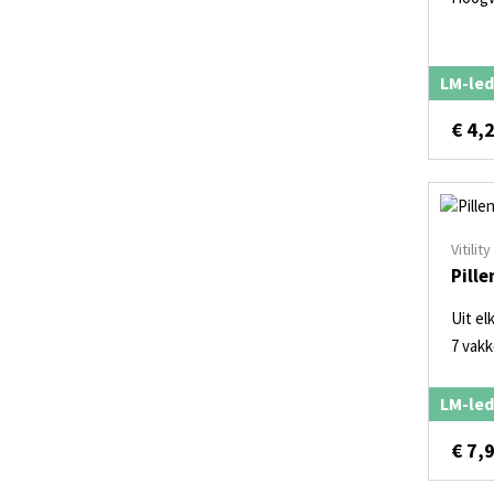
LM-led
€
4,
Vitility
Pille
Uit el
7 vak
LM-led
€
7,