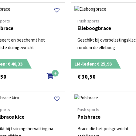
sports
Push sports
brace
Elleboogbrace
iseert en beschermt het
Geschikt bij overbelastingskla
lste duimgewricht
rondom de elleboog
en: € 46,33
LM-leden: € 25,93
,50
€
30,50
sports
Push sports
lbrace kicx
Polsbrace
kt bij trainingshervatting na
Brace die het polsgewricht