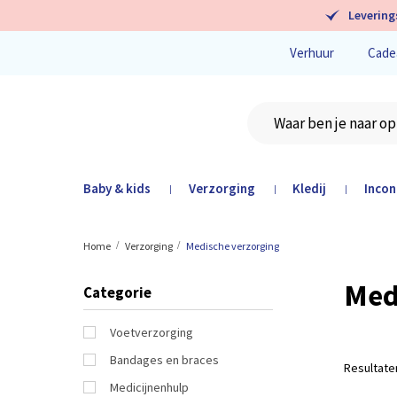
Levering
Verhuur
Cade
Baby & kids
Verzorging
Kledij
Incon
|
|
|
Home
Verzorging
Medische verzorging
Med
Categorie
Voetverzorging
Bandages en braces
Resultat
Medicijnenhulp