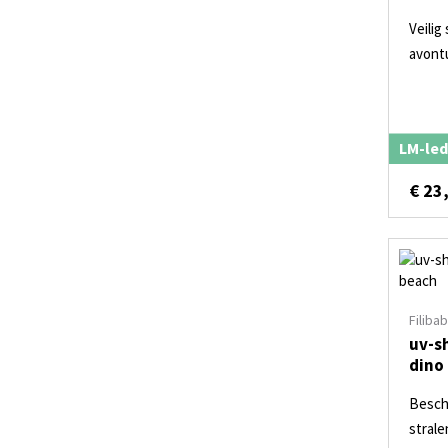
Veilig
avont
LM-led
€
23
Filiba
uv-s
dino
Besch
strale