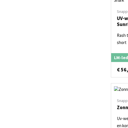
Snapp
UV-w
Sunr
Rash 
short
LM-led
€
56
Snapp
Zonn
Uv-we
en kor