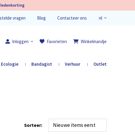
ledenkorting
nl
stelde vragen
Blog
Contacteer ons
en
fr
Inloggen
Favorieten
Winkelmandje
Ecologie
Bandagist
Verhuur
Outlet
|
|
|
Registreer je
Sorteer: