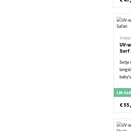
Snapp
UV-w
Surf 
Setje
longs
baby'
LM-led
€
55