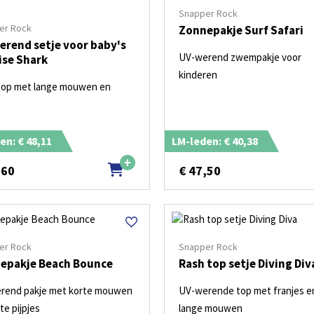
Snapper Rock
er Rock
Zonnepakje Surf Safari
erend setje voor baby's
UV-werend zwempakje voor
ise Shark
kinderen
top met lange mouwen en
en: € 48,11
LM-leden: € 40,38
,60
€
47,50
er Rock
Snapper Rock
epakje Beach Bounce
Rash top setje Diving Div
rend pakje met korte mouwen
UV-werende top met franjes e
te pijpjes
lange mouwen