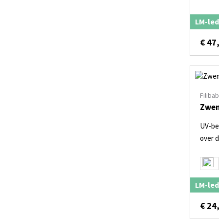
LM-led
€
47
Filiba
Zwem
UV-be
over 
LM-led
€
24