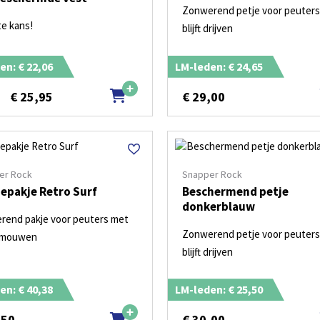
Zonwerend petje voor peuters
te kans!
blijft drijven
en: € 22,06
LM-leden: € 24,65
€
25,95
€
29,00
5
er Rock
Snapper Rock
epakje Retro Surf
Beschermend petje
donkerblauw
rend pakje voor peuters met
Zonwerend petje voor peuters
 mouwen
blijft drijven
en: € 40,38
LM-leden: € 25,50
,50
€
30,00