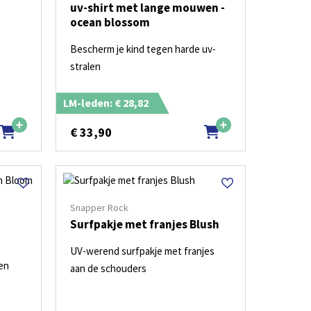
uv-shirt met lange mouwen -
ocean blossom
Bescherm je kind tegen harde uv-
stralen
LM-leden: € 28,82
€
33,90
Snapper Rock
Surfpakje met franjes Blush
UV-werend surfpakje met franjes
den
aan de schouders