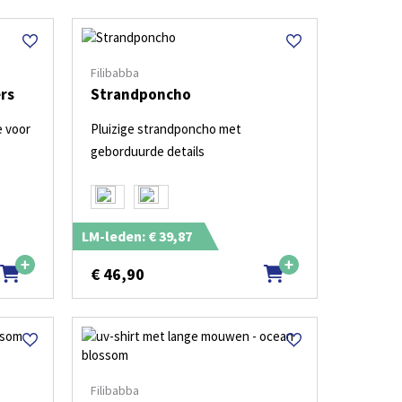
Filibabba
rs
Strandponcho
 voor
Pluizige strandponcho met
geborduurde details
LM-leden: € 39,87
€
46,90
Filibabba