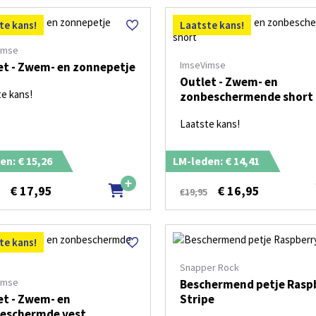
te kans!
Laatste kans!
imse
ImseVimse
et - Zwem- en zonnepetje
Outlet - Zwem- en
te kans!
zonbeschermende short
Laatste kans!
en: € 15,26
LM-leden: € 14,41
€
17,95
€
16,95
5
€19,95
te kans!
Snapper Rock
imse
Beschermend petje Rasp
et - Zwem- en
Stripe
eschermde vest