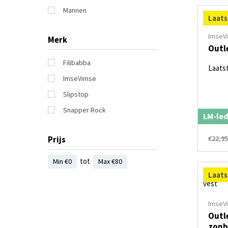
Mannen
Laats
ImseV
Merk
Outl
Filibabba
Laats
ImseVimse
Slipstop
Snapper Rock
LM-led
€22,9
Prijs
tot
Min €
0
Max €
80
Laats
ImseV
Outl
zonb