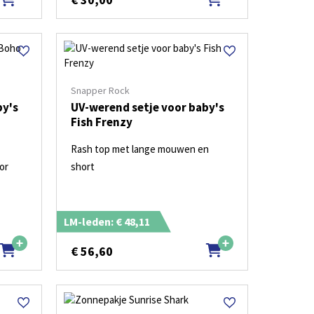
Snapper Rock
by's
UV-werend setje voor baby's
Fish Frenzy
Rash top met lange mouwen en
or
short
LM-leden: € 48,11
€
56,60