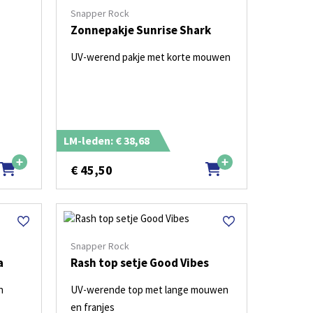
Snapper Rock
Zonnepakje Sunrise Shark
UV-werend pakje met korte mouwen
LM-leden: € 38,68
€
45,50
Snapper Rock
a
Rash top setje Good Vibes
n
UV-werende top met lange mouwen
en franjes