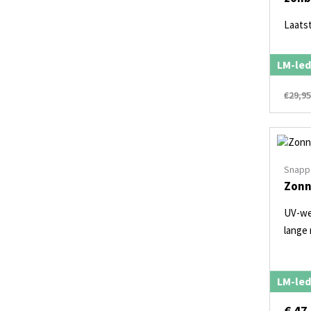
Laats
LM-led
€29,9
Snapp
Zonn
UV-we
lange
LM-led
€
47