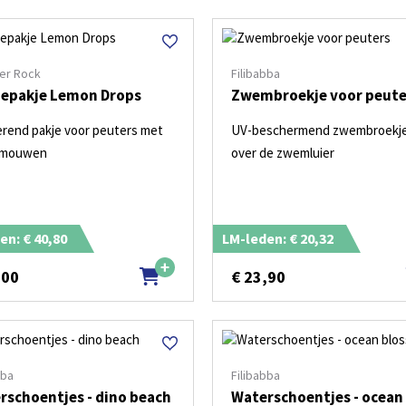
er Rock
Filibabba
epakje Lemon Drops
Zwembroekje voor peute
rend pakje voor peuters met
UV-beschermend zwembroekje
 mouwen
over de zwemluier
en: € 40,80
LM-leden: € 20,32
,00
€
23,90
bba
Filibabba
rschoentjes - dino beach
Waterschoentjes - ocean