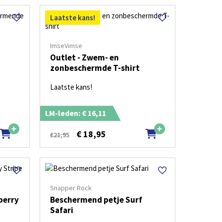
Laatste kans!
ImseVimse
Outlet - Zwem- en
zonbeschermde T-shirt
Laatste kans!
LM-leden: € 16,11
€
18,95
€21,95
Snapper Rock
berry
Beschermend petje Surf
Safari