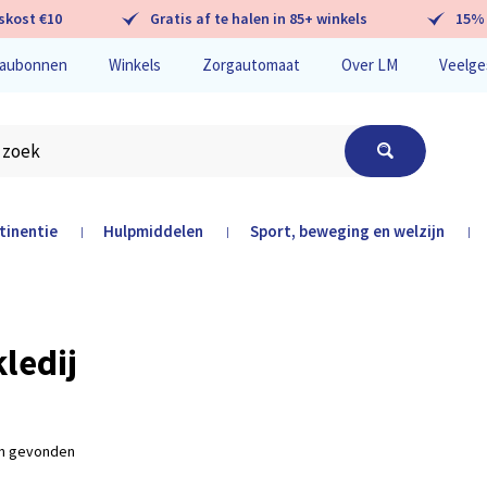
skost €10
Gratis af te halen in 85+ winkels
15% 
aubonnen
Winkels
Zorgautomaat
Over LM
Veelge
tinentie
Hulpmiddelen
Sport, beweging en welzijn
|
|
|
hier
ledij
en gevonden