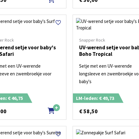
er Rock
Snapper Rock
erend setje voor baby's
UV-werend setje voor ba
Safari
Boho Tropical
 met een UV-werende
Setje met een UV-werende
leeve en zwembroekje voor
longsleeve en zwembroekje vo
s
baby's
en: € 46,75
LM-leden: € 49,73
,00
€
58,50