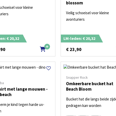
blossom
 schoeisel voor kleine
Veilig schoeisel voor kleine
uriers
avonturiers
en: € 20,32
LM-leden: € 20,32
,90
€
23,90
Snapper Rock
bba
Omkeerbare bucket hat
hirt met lange mouwen -
Beach Bloom
 beach
Bucket hat die langs beide zij
erm je kind tegen harde uv-
gedragen kan worden
n