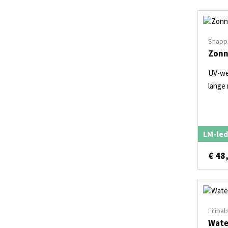
Snapp
Zonn
UV-we
lange
LM-led
€
48
Filiba
Wate