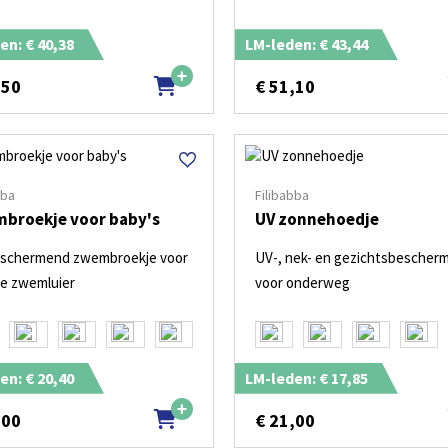
en: € 40,38
LM-leden: € 43,44
,50
€
51,10
bba
Filibabba
broekje voor baby's
UV zonnehoedje
schermend zwembroekje voor
UV-, nek- en gezichtsbescher
de zwemluier
voor onderweg
en: € 20,40
LM-leden: € 17,85
,00
€
21,00