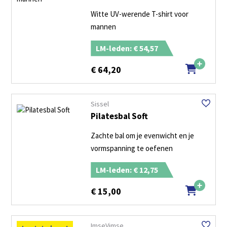
Witte UV-werende T-shirt voor
mannen
LM-leden: € 54,57
€
64,20
Sissel
Pilatesbal Soft
Zachte bal om je evenwicht en je
vormspanning te oefenen
LM-leden: € 12,75
€
15,00
ImseVimse