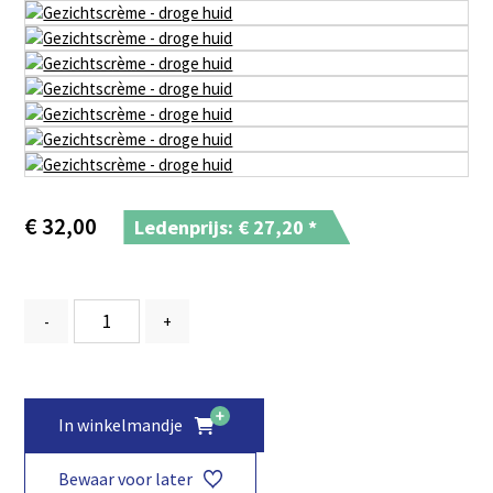
€
32,00
Ledenprijs: €
27,20
*
-
+
In winkelmandje
Bewaar voor later