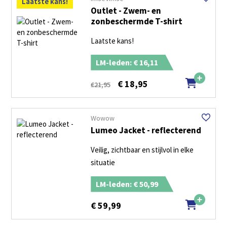
Laatste kans!
Outlet - Zwem- en
zonbeschermde T-shirt
Laatste kans!
LM-leden: € 16,11
€
18,95
€21,95
Wowow
Lumeo Jacket - reflecterend
Veilig, zichtbaar en stijlvol in elke
situatie
LM-leden: € 50,99
€
59,99