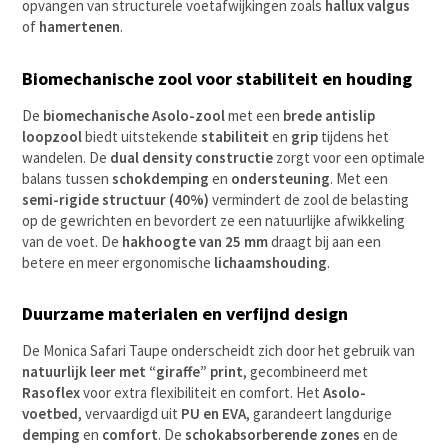
opvangen van structurele voetafwijkingen zoals
hallux valgus
of
hamertenen
.
Biomechanische zool voor stabiliteit en houding
De
biomechanische Asolo-zool
met een
brede antislip
loopzool
biedt uitstekende
stabiliteit
en
grip
tijdens het
wandelen. De
dual density constructie
zorgt voor een optimale
balans tussen
schokdemping
en
ondersteuning
. Met een
semi-rigide structuur (40%)
vermindert de zool de belasting
op de gewrichten en bevordert ze een natuurlijke afwikkeling
van de voet. De
hakhoogte van 25 mm
draagt bij aan een
betere en meer ergonomische
lichaamshouding
.
Duurzame materialen en verfijnd design
De Monica Safari Taupe onderscheidt zich door het gebruik van
natuurlijk leer met “giraffe” print
, gecombineerd met
Rasoflex
voor extra flexibiliteit en comfort. Het
Asolo-
voetbed
, vervaardigd uit
PU en EVA
, garandeert langdurige
demping
en
comfort
. De
schokabsorberende zones
en de