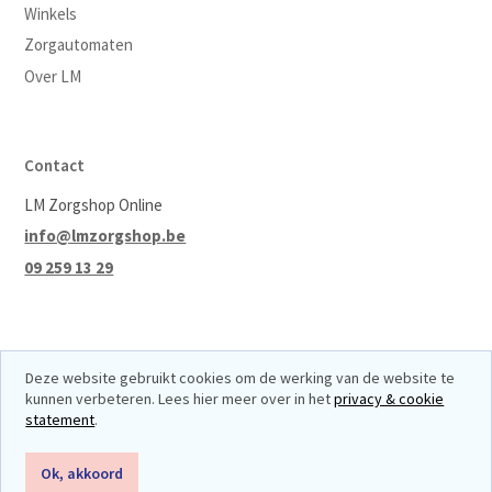
Winkels
Zorgautomaten
Over LM
Contact
LM Zorgshop Online
info@lmzorgshop.be
09 259 13 29
Deze website gebruikt cookies om de werking van de website te
kunnen verbeteren. Lees hier meer over in het
privacy & cookie
© 2026 LM Zorgshop Online
Je privacy
Algemene voorwaarden
statement
.
Webdesign thinline.be
Ok, akkoord