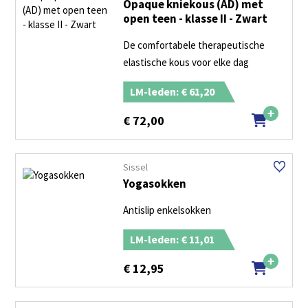
Opaque kniekous (AD) met
open teen - klasse II - Zwart
De comfortabele therapeutische
elastische kous voor elke dag
LM-leden: € 61,20
€
72,00
Sissel
Yogasokken
Antislip enkelsokken
LM-leden: € 11,01
€
12,95