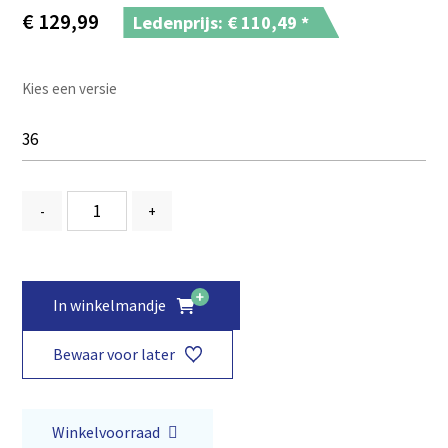
€
129,99
Ledenprijs: €
110,49
*
Kies een versie
-
+
In winkelmandje
Bewaar voor later
Winkelvoorraad