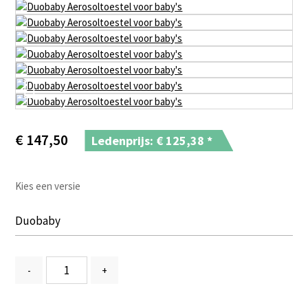
€
147,50
Ledenprijs: €
125,38
*
Kies een versie
-
+