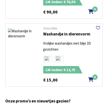
LM-leden: € 76,50
€
90,00
Zoocchini
Washandje in dierenvorm
Vrolijke washandjes met blije 3D
gezichten
LM-leden: € 12,75
€
15,00
Onze promo’s en nieuwtjes gezien?