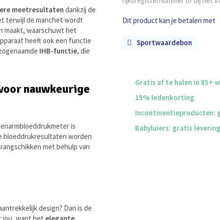
rijksregisternummer of bij het i
lere meetresultaten
dankzij de
et terwijl de manchet wordt
Dit product kan je betalen met
en maakt, waarschuwt het
pparaat heeft ook een functie
Sportwaardebon
e zogenaamde
IHB-functie
, die
Gratis af te halen in 85+ 
voor nauwkeurige
15% ledenkorting
Incontinentieproducten: g
venarmbloeddrukmeter is
Babyluiers: gratis leverin
De bloeddrukresultaten worden
 rangschikken met behulp van
antrekkelijk design? Dan is de
 jou, want het
elegante