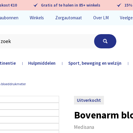
skost €10
Gratis af te halen in 85+ winkels
15% 
aubonnen
Winkels
Zorgautomaat
Over LM
Veelge
tinentie
Hulpmiddelen
Sport, beweging en welzijn
|
|
|
hier
 bloeddrukmeter
Uitverkocht
Bovenarm bl
Medisana