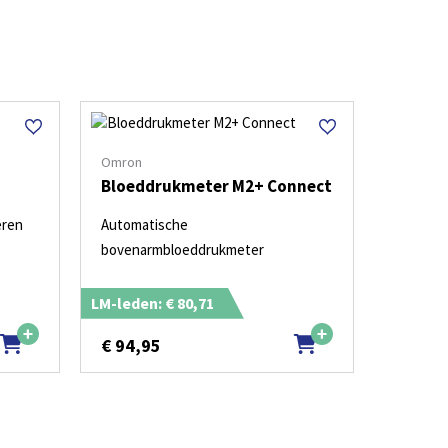
Omron
Bloeddrukmeter M2+ Connect
eren
Automatische
bovenarmbloeddrukmeter
LM-leden: € 80,71
€
94,95