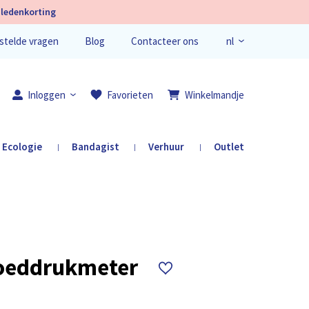
ledenkorting
nl
stelde vragen
Blog
Contacteer ons
en
fr
Inloggen
Favorieten
Winkelmandje
Ecologie
Bandagist
Verhuur
Outlet
|
|
|
Registreer je
oeddrukmeter