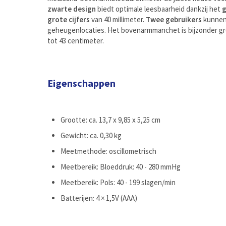
zwarte design
biedt optimale leesbaarheid dankzij het
g
grote cijfers
van 40 millimeter.
Twee gebruikers
kunnen 
geheugenlocaties. Het bovenarmmanchet is bijzonder g
tot 43 centimeter.
Eigenschappen
Grootte: ca. 13,7 x 9,85 x 5,25 cm
Gewicht: ca. 0,30 kg
Meetmethode: oscillometrisch
Meetbereik: Bloeddruk: 40 - 280 mmHg
Meetbereik: Pols: 40 - 199 slagen/min
Batterijen: 4 × 1,5V (AAA)