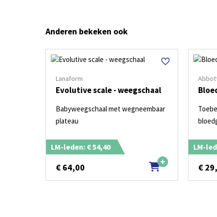
Anderen bekeken ook
Lanaform
Abbott
Evolutive scale - weegschaal
Bloe
Babyweegschaal met wegneembaar
Toebe
plateau
bloed
LM-leden: € 54,40
LM-led
€
64,00
€
29