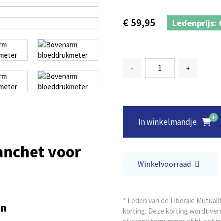
€
59,95
Ledenprijs:
-
+
In winkelmandje
nchet voor
Winkelvoorraad
* Leden van de Liberale Mutual
en
korting. Deze korting wordt ver