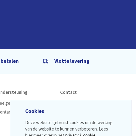
g betalen
Vlotte levering
ndersteuning
Contact
eelgestelde vragen
LM Zorgshop Online
Cookies
ontacteer ons
info@lmzorgshop.be
09 259 13 29
Deze website gebruikt cookies om de werking
van de website te kunnen verbeteren. Lees
hier meer over in het
privacy & cookie