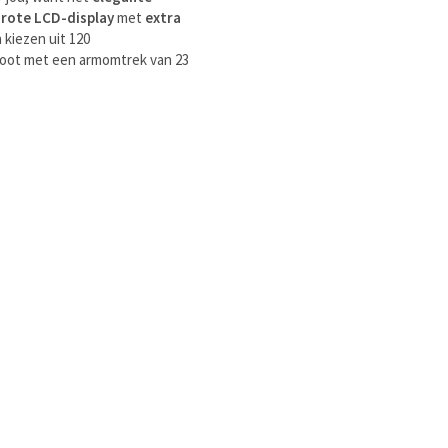
rote LCD-display
met
extra
kiezen uit 120
root met een armomtrek van 23