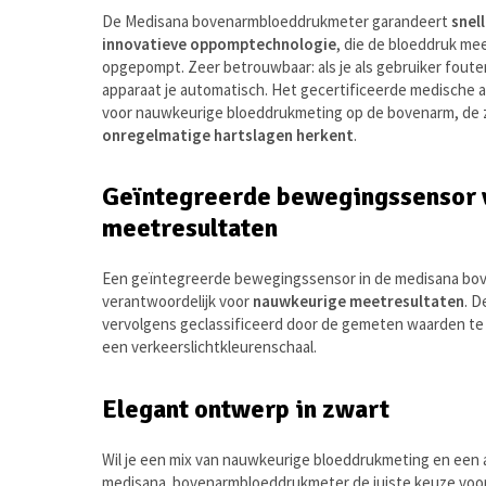
De Medisana bovenarmbloeddrukmeter garandeert
snel
innovatieve oppomptechnologie
, die de bloeddruk me
opgepompt. Zeer betrouwbaar: als je als gebruiker fout
apparaat je automatisch. Het gecertificeerde medische a
voor nauwkeurige bloeddrukmeting op de bovenarm, d
onregelmatige hartslagen herkent
.
Geïntegreerde bewegingssensor 
meetresultaten
Een geïntegreerde bewegingssensor in de medisana bo
verantwoordelijk voor
nauwkeurige meetresultaten
. 
vervolgens geclassificeerd door de gemeten waarden te
een verkeerslichtkleurenschaal.
Elegant ontwerp in zwart
Wil je een mix van nauwkeurige bloeddrukmeting en een a
medisana bovenarmbloeddrukmeter de juiste keuze voor