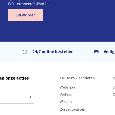
Geïnteresseerd? Word lid!
Lid worden
24/7 online bestellen
Veili
van onze acties
LM Oost-Vlaanderen
O
Webshop
V
Verhuur
C
Winkels
Zorgautomaten