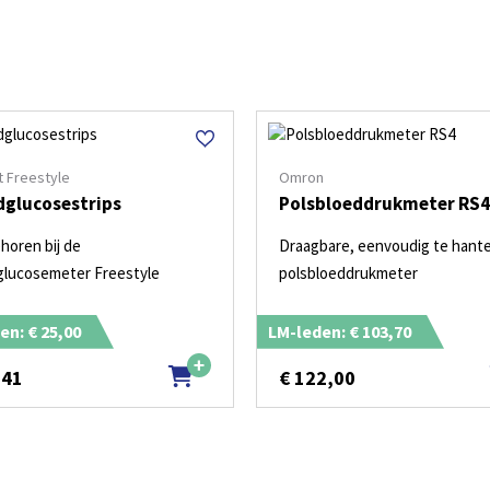
 Freestyle
Omron
dglucosestrips
Polsbloeddrukmeter RS4
horen bij de
Draagbare, eenvoudig te hant
glucosemeter Freestyle
polsbloeddrukmeter
en: € 25,00
LM-leden: € 103,70
,41
€
122,00