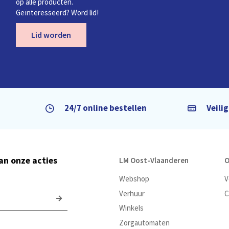
op alle producten.
Geïnteresseerd? Word lid!
Lid worden
24/7 online bestellen
Veili
van onze acties
LM Oost-Vlaanderen
O
Webshop
V
Verhuur
C
Winkels
Zorgautomaten