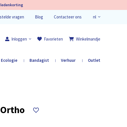
ledenkorting
nl
stelde vragen
Blog
Contacteer ons
en
fr
Inloggen
Favorieten
Winkelmandje
Ecologie
Bandagist
Verhuur
Outlet
|
|
|
Registreer je
 Ortho