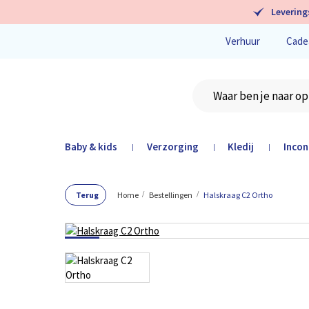
Levering
Verhuur
Cade
Baby & kids
Verzorging
Kledij
Incon
|
|
|
Terug
Home
Bestellingen
Halskraag C2 Ortho