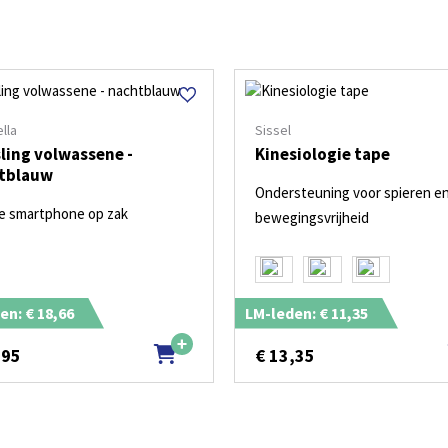
lla
Sissel
ling volwassene -
Kinesiologie tape
tblauw
Ondersteuning voor spieren e
 je smartphone op zak
bewegingsvrijheid
en: € 18,66
LM-leden: € 11,35
,95
€
13,35