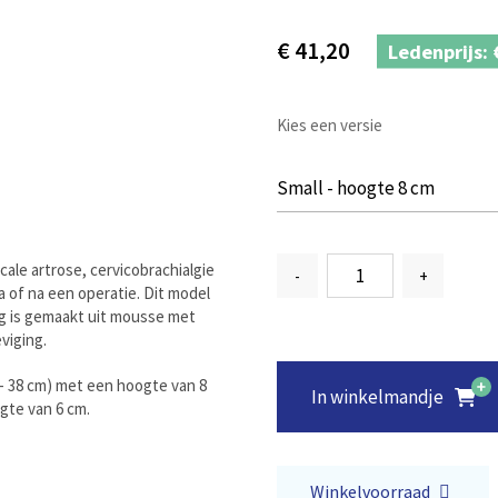
€
41,20
Ledenprijs:
Kies een versie
icale artrose, cervicobrachialgie
-
+
a of na een operatie. Dit model
ag is gemaakt uit mousse met
viging.
- 38 cm) met een hoogte van 8
In winkelmandje
gte van 6 cm.
Winkelvoorraad