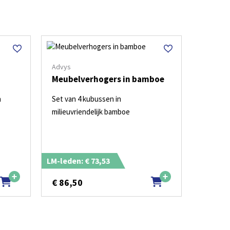
Advys
Meubelverhogers in bamboe
n
Set van 4 kubussen in
milieuvriendelijk bamboe
LM-leden: € 73,53
€
86,50