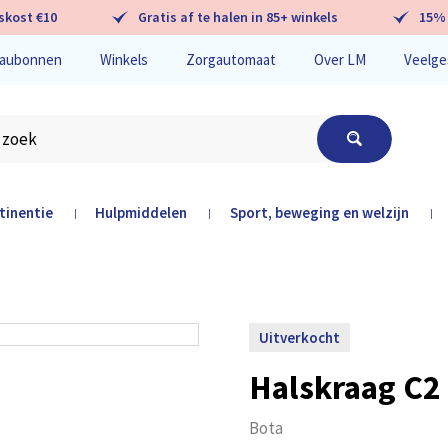
skost €10
Gratis af te halen in 85+ winkels
15% 
aubonnen
Winkels
Zorgautomaat
Over LM
Veelge
tinentie
Hulpmiddelen
Sport, beweging en welzijn
|
|
|
hier
Uitverkocht
Halskraag C2
Bota