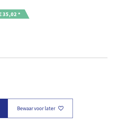
 €
35,02
*
Bewaar voor later