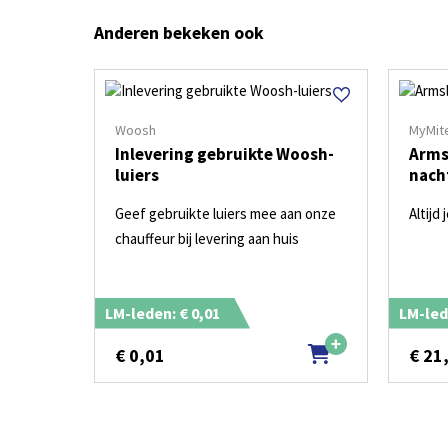
Anderen bekeken ook
Woosh
MyMite
Inlevering gebruikte Woosh-
Arms
luiers
nach
Geef gebruikte luiers mee aan onze
Altijd
chauffeur bij levering aan huis
LM-leden: € 0,01
LM-led
€
0,01
€
21