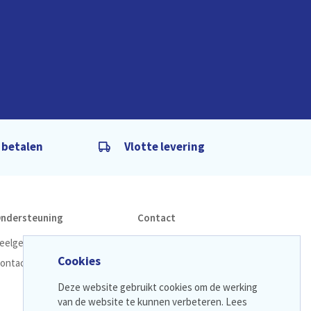
g betalen
Vlotte levering
ndersteuning
Contact
eelgestelde vragen
LM Zorgshop Online
Cookies
ontacteer ons
info@lmzorgshop.be
09 259 13 29
Deze website gebruikt cookies om de werking
van de website te kunnen verbeteren. Lees