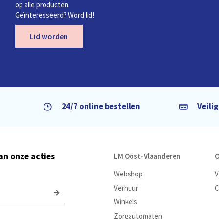
op alle producten.
Geïnteresseerd? Word lid!
Lid worden
24/7 online bestellen
Veili
van onze acties
LM Oost-Vlaanderen
O
Webshop
V
Verhuur
C
Winkels
Zorgautomaten