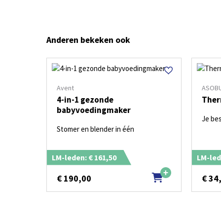
Anderen bekeken ook
Avent
ASOB
4-in-1 gezonde
Ther
babyvoedingmaker
Je bes
Stomer en blender in één
LM-leden: € 161,50
LM-led
€
190,00
€
34