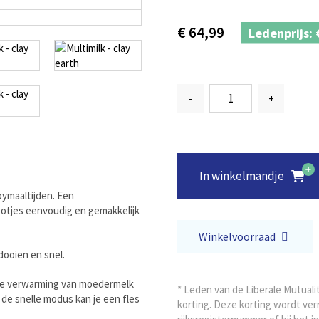
€
64,99
Ledenprijs:
-
+
In winkelmandje
abymaaltijden. Een
otjes eenvoudig en gemakkelijk
Winkelvoorraad
tdooien en snel.
hte verwarming van moedermelk
* Leden van de Liberale Mutual
de snelle modus kan je een fles
korting. Deze korting wordt ver