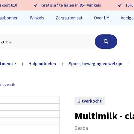
skost €10
Gratis af te halen in 85+ winkels
15% 
aubonnen
Winkels
Zorgautomaat
Over LM
Veelge
tinentie
Hulpmiddelen
Sport, beweging en welzijn
|
|
|
hier
 clay earth
Uitverkocht
Multimilk - c
Béaba