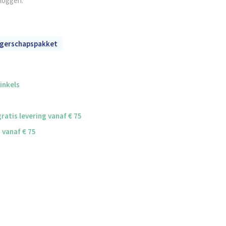
nloggen.
gerschapspakket
winkels
ratis levering vanaf € 75
g vanaf € 75