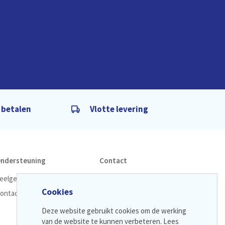
g betalen
Vlotte levering
ndersteuning
Contact
eelgestelde vragen
LM Zorgshop Online
Cookies
ontacteer ons
info@lmzorgshop.be
09 259 13 29
Deze website gebruikt cookies om de werking
van de website te kunnen verbeteren. Lees