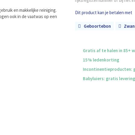
rijksregisternummer of bij het i
bruik en makkelijke reiniging.
Dit product kan je betalen met
gen ook in de vaatwas op een
Geboortebon
Zwan
Gratis af te halen in 85+ 
15% ledenkorting
Incontinentieproducten: g
Babyluiers: gratis leverin