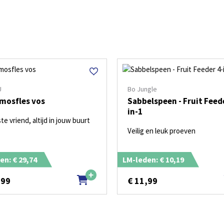
U
Bo Jungle
mosfles vos
Sabbelspeen - Fruit Feed
in-1
te vriend, altijd in jouw buurt
Veilig en leuk proeven
en: € 29,74
LM-leden: € 10,19
,99
€
11,99