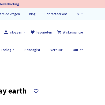
ledenkorting
nl
stelde vragen
Blog
Contacteer ons
en
fr
Inloggen
Favorieten
Winkelmandje
Ecologie
Bandagist
Verhuur
Outlet
|
|
|
Registreer je
lay earth