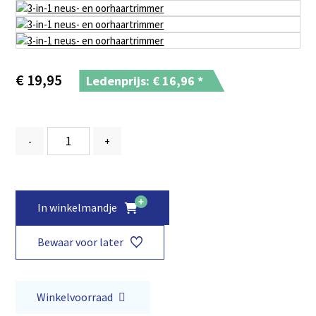
€
19,95
Ledenprijs: €
16,96
*
-
+
In winkelmandje
Bewaar voor later
Winkelvoorraad