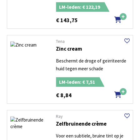
LM-leden: € 122,19
€
143,75
Tena
Zinc cream
Beschermt de droge of geïrriteerde
huid tegen meer schade
LM-leden: € 7,51
€
8,84
Ray
Zelfbruinende crème
Voor een subtiele, bruine tint op je