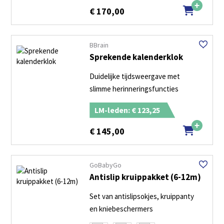
€
170,00
BBrain
Sprekende kalenderklok
Duidelijke tijdsweergave met
slimme herinneringsfuncties
LM-leden: € 123,25
€
145,00
GoBabyGo
Antislip kruippakket (6-12m)
Set van antislipsokjes, kruippanty
en kniebeschermers