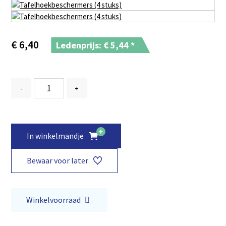
€
6,40
Ledenprijs: €
5,44
*
-
+
In winkelmandje
Bewaar voor later
Winkelvoorraad