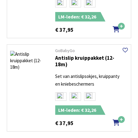
LM-leden: € 32,26
€
37,95
GoBabyGo
Antislip kruippakket (12-
18m)
Set van antislipsokjes, kruippanty
en kniebeschermers
LM-leden: € 32,26
€
37,95