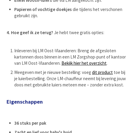
Enkel Woosh-luiers
die via LM aangekocht zijn.
Papieren of vochtige doekjes
die tijdens het verschonen
gebruikt zijn.
4. Hoe geef ik ze terug?
Je hebt twee gratis opties:
Inleveren bij LM Oost-Vlaanderen: Breng de afgesloten
kartonnen doos binnen in een LM Zorgshop-punt of kantoor
van LM Oost-Vlaanderen.
Bekijk hier het overzicht
.
Meegeven met je nieuwe bestelling: voeg
dit product
toe bij
je luierbestelling. Onze LM-chauffeur neemt bij levering jouw
doos met gebruikte luiers meteen mee – zonder extra kost.
Eigenschappen
36 stuks per pak
Zacht en lief voor baby's huid