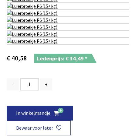
€
40,58
Ledenprijs: €
34,49
*
-
+
In winkelmandje
Bewaar voor later