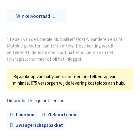
Winkelvoorraad
* Leden van de Liberale Mutualiteit Oost-Vlaanderen en LM
Mutplus genieten van 15% korting. Deze korting wordt
verrekend tijdens de checkout na het invoeren van het
rijksregisternummer of bij het inloggen.
Bij aankoop van babyluiers met een bestelbedrag van
minimaal €75 verzorgen wij de levering kosteloos aan huis.
Dit product kan je betalen met
Luierbon
Geboortebon
Zwangerschapspakket